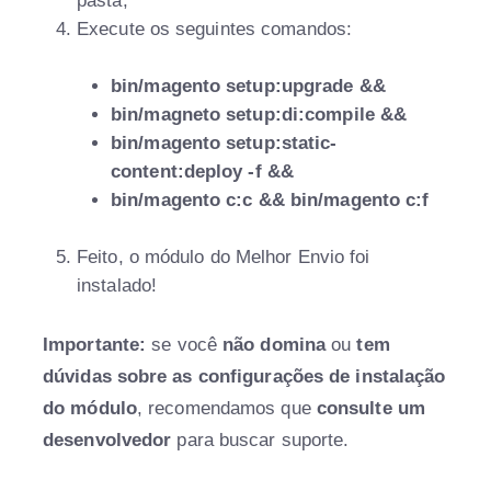
pasta,
Execute os seguintes comandos:
bin/magento setup:upgrade &&
bin/magneto setup:di:compile &&
bin/magento setup:static-
content:deploy -f &&
bin/magento c:c && bin/magento c:f
Feito, o módulo do Melhor Envio foi
instalado!
Importante:
se você
não domina
ou
tem
dúvidas sobre as configurações de instalação
do módulo
, recomendamos que
consulte um
desenvolvedor
para buscar suporte.