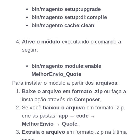
bin/magento setup:upgrade
bin/magento setup:di:compile
bin/magento cache:clean
Ative o módulo
executando o comando a
seguir:
bin/magento module:enable
MelhorEnvio_Quote
Para instalar o módulo a partir dos
arquivos
:
Baixe o arquivo em formato .zip
ou faça a
instalação através do
Composer
,
Se você
baixou o arquivo
em formato .zip,
crie as pastas:
app
→
code
→
MelhorEnvio
→
Quote
,
Extraia o arquivo
em formato .zip na última