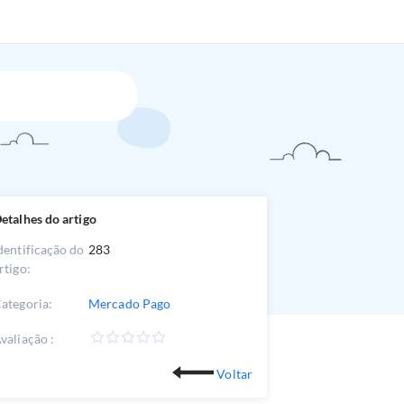
etalhes do artigo
dentificação do
283
rtigo:
ategoria:
Mercado Pago
valiação :
Voltar