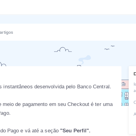
D
I
 instantâneos desenvolvida pelo Banco Central.
a
C
sse meio de pagamento em seu Checkout é ter uma
Pago.
A
ado Pago e vá até a seção
"Seu Perfil".