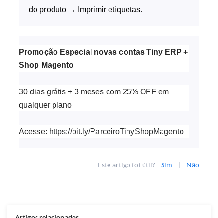
do produto → Imprimir etiquetas
.
Promoção Especial novas contas Tiny ERP +
Shop Magento
30 dias grátis + 3 meses com 25% OFF em
qualquer plano
Acesse:
https://bit.ly/ParceiroTinyShopMagento
Este artigo foi útil?
Sim
|
Não
Artigos relacionados