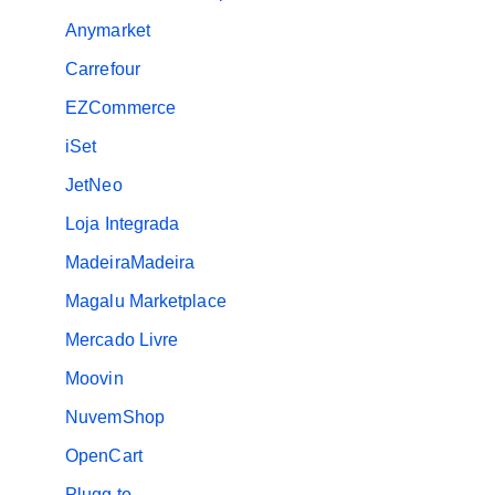
Anymarket
Carrefour
EZCommerce
iSet
JetNeo
Loja Integrada
MadeiraMadeira
Magalu Marketplace
Mercado Livre
Moovin
NuvemShop
OpenCart
Plugg.to